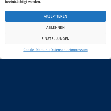
beeinträchtigt werden.
AKZEPTIEREN
ABLEHNEN
EINSTELLUNGEN
Cookie-Richtlinie
Datenschutz
Impressum
ÜBERTRAGER WLTÜ
Professionelle Funktechnik
Anschluss an Hauptanlage oder an externe Audioquellen
empfängt Musik- und Sprachsignale