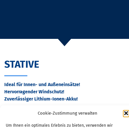
STATIVE
Ideal für Innen- und Außeneinsätze!
Hervorragender Windschutz!
Zuverlässiger Lithium-Ionen-Akku!
Dieses kabelfreie Mikrofon ist durch einen integrierten
Cookie-Zustimmung verwalten
Windschutz ideal für unterschiedlichste Einsatzarten
Um Ihnen ein optimales Erlebnis zu bieten, verwenden wir
geeignet. Es ermöglicht maximale Bewegungsfreiheit,